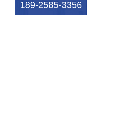
189-2585-3356
机械行业的宠儿——弹簧机
弹簧机未来走向与趋势
爆竹一响，黄金万两，广锦今...
如何使弹簧机的使用寿命更长...
广锦数控设备厂家调机师深受...
新手调试压簧机时要会什么技...
小小的弹簧，我们要做好真的...
弹簧基础知识
弹簧机的保养方法
弹簧机的动态图，看懂弹簧的...
弹簧机是由那些部分组成的？