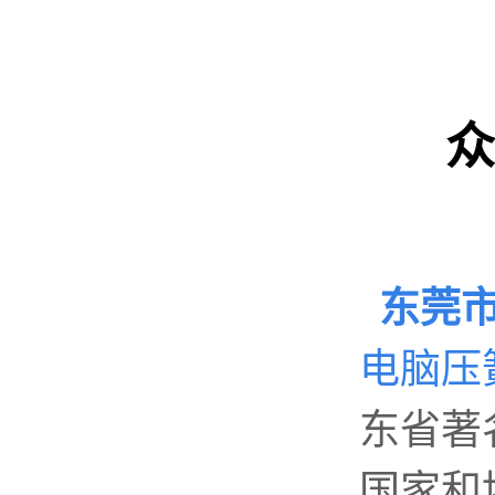
数控弹簧机是如何编程序的？
2019年度无凸轮弹簧机十大品...
机械行业的宠儿——弹簧机
众
弹簧机未来走向与趋势
爆竹一响，黄金万两，广锦今...
如何使弹簧机的使用寿命更长...
东莞
广锦数控设备厂家调机师深受...
电脑压
东省著
国家和