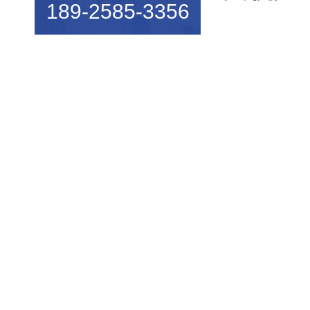
189-2585-3356
机械行业的宠儿——弹簧机
弹簧机未来走向与趋势
爆竹一响，黄金万两，广锦今...
如何使弹簧机的使用寿命更长...
广锦数控设备厂家调机师深受...
新手调试压簧机时要会什么技...
小小的弹簧，我们要做好真的...
弹簧基础知识
弹簧机的保养方法
弹簧机的动态图，看懂弹簧的...
弹簧机是由那些部分组成的？