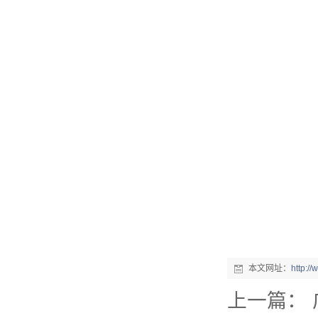
数控弹簧机是如何编程序的？
2019年度无凸轮弹簧机十大品...
机械行业的宠儿——弹簧机
弹簧机未来走向与趋势
爆竹一响，黄金万两，广锦今...
如何使弹簧机的使用寿命更长...
广锦数控设备厂家调机师深受...
本文网址：
http:/
上一篇：