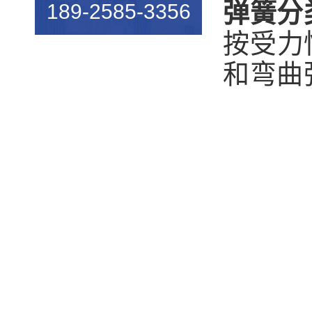
弹簧分
189-2585-3356
机械行业的宠儿——弹簧机
按受力
弹簧机未来走向与趋势
和弯曲
爆竹一响，黄金万两，广锦今...
如何使弹簧机的使用寿命更长...
广锦数控设备厂家调机师深受...
新手调试压簧机时要会什么技...
小小的弹簧，我们要做好真的...
弹簧基础知识
弹簧机的保养方法
弹簧机的动态图，看懂弹簧的...
弹簧机是由那些部分组成的？