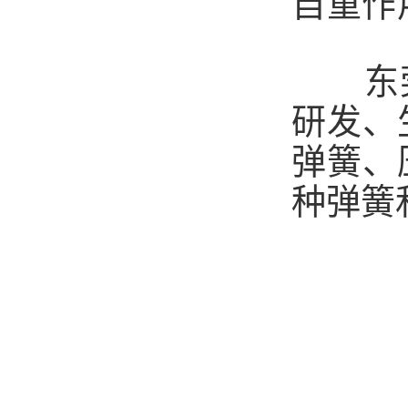
自重作
东
研发、
弹簧、
种弹簧