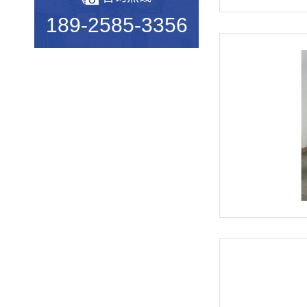
2019年度无凸轮弹簧机十大品...
189-2585-3356
机械行业的宠儿——弹簧机
弹簧机未来走向与趋势
爆竹一响，黄金万两，广锦今...
如何使弹簧机的使用寿命更长...
广锦数控设备厂家调机师深受...
新手调试压簧机时要会什么技...
小小的弹簧，我们要做好真的...
弹簧基础知识
弹簧机的保养方法
弹簧机的动态图，看懂弹簧的...