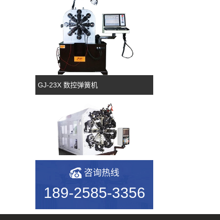
GJ-23X 数控弹簧机
咨询热线
GJ-50TR 凸轮转线机
189-2585-3356