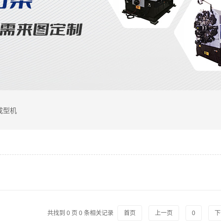
成型机
共找到
0
页
0
条相关记录
首页
上一页
0
下