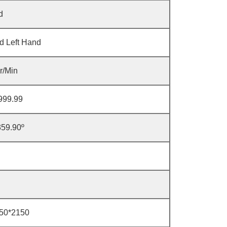
d
d Left Hand
r/Min
999.99
359.90º
50*2150