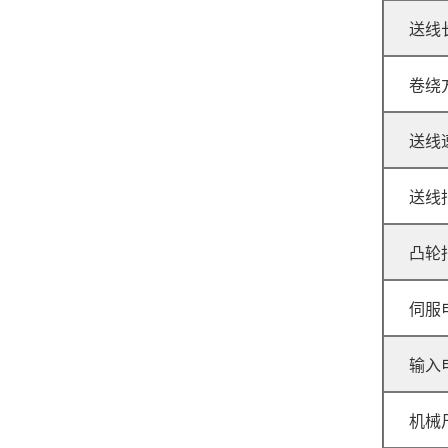
送线
卷绕
GJ-8 压簧机
送线
送线
凸轮
伺服
GJ-60R 无凸轮弹簧机
输入
机械