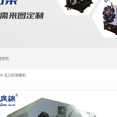
成型机
80R 无凸轮弹簧机