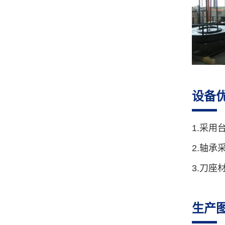
GJ-40R 无凸轮转线机
设备
1.采
2.轴承
3.刀座
GJ-35G 弹簧机
生产