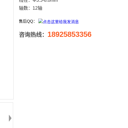
线径：Φ3.5-8.0mm
轴数：12轴
售后QQ：
18925853356
咨询热线：