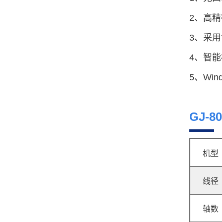
2、高
3、采
4、智
GJ-35TR 凸轮转线机
5、Wi
GJ-
机型
GJ-16A 压簧机
线径
轴数