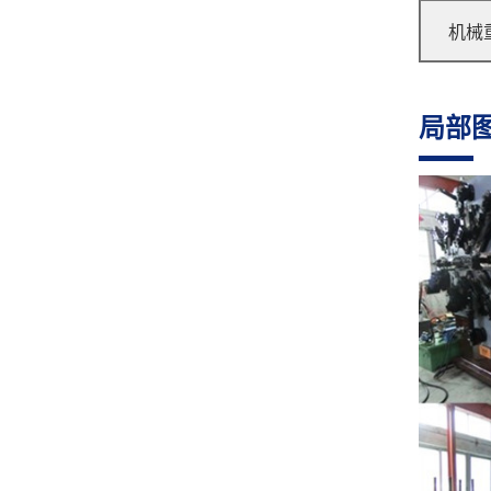
机械
局部
GJ-80R 无凸轮弹簧机
GJ-200A 压簧机