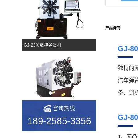
产品详情
GJ-23X 数控弹簧机
GJ-
独特的
汽车弹
备、调
咨询热线
GJ-50TR 凸轮转线机
GJ-
189-2585-3356
1、无