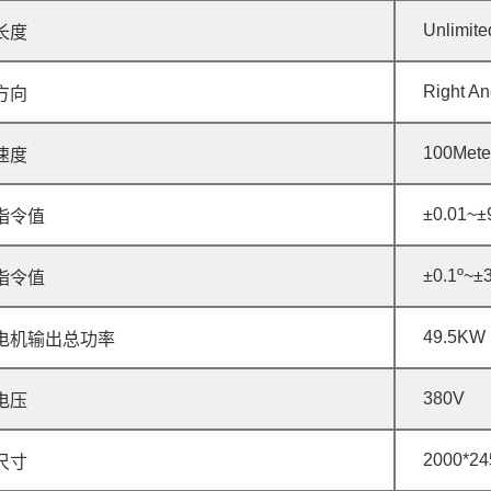
Unlimite
长度
Right An
方向
100Mete
速度
±0.01~±
指令值
±0.1º~±
指令值
49.5KW
电机输出总功率
380V
电压
2000*24
尺寸