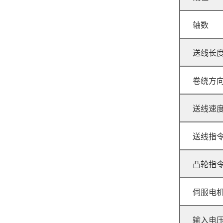
轴数
GJ-80R 无凸轮弹簧机
送线长
卷绕方
送线速
送线指
GJ-200A 压簧机
凸轮指
伺服电
输入电