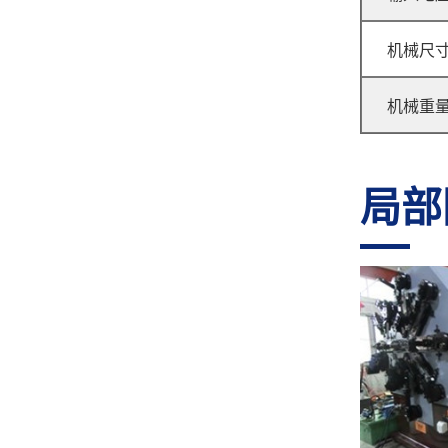
机械尺
GJ-40R 无凸轮转线机
机械重
局部
GJ-35G 弹簧机