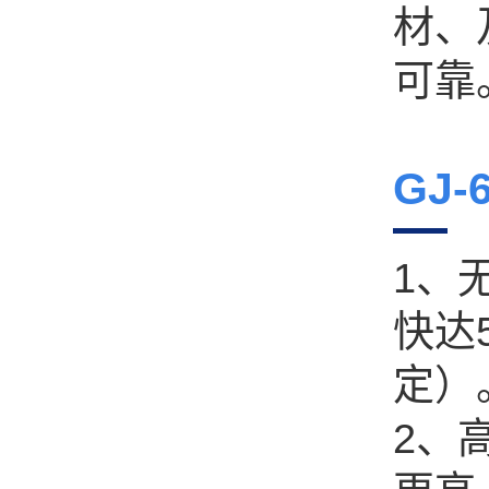
材、
可靠
GJ-35TR 凸轮转线机
GJ-
1、
快达
GJ-16A 压簧机
定）
2、