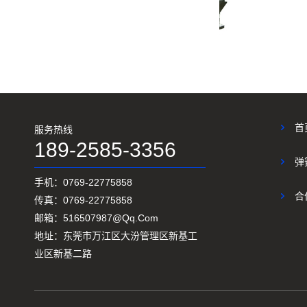
GJ-8 压簧机
GJ-80R 转线机
首
服务热线
189-2585-3356
GJ-60R 无凸轮弹簧机
弹
手机：0769-22775858
合
传真：0769-22775858
邮箱：516507987@qq.com
地址：东莞市万江区大汾管理区新基工
业区新基二路