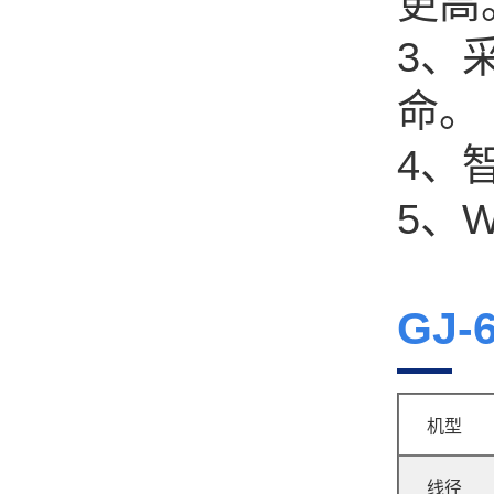
更高
3、
GJ-8 压簧机
命。
4、
5、
GJ-
GJ-60R 无凸轮弹簧机
机型
线径