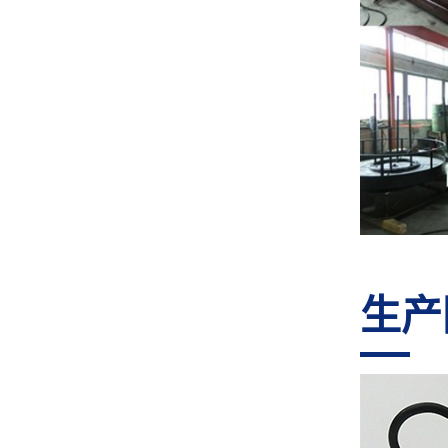
GJ-80Z 线材成型机
GJ-60TR 凸轮转线机
生产