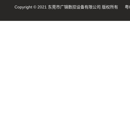
GJ-80R 无凸轮弹簧机
Copyright © 2021 东莞市广锦数控设备有限公司 版权所有
粤
GJ-200A 压簧机
GJ-40R 无凸轮转线机