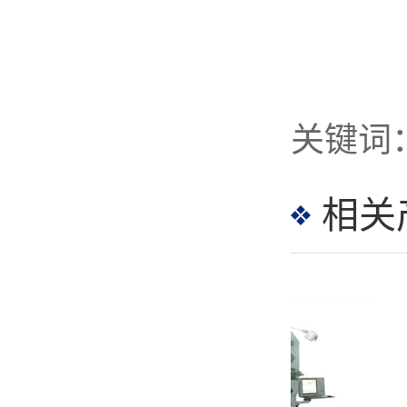
GJ-35TR 凸轮转线机
相关
GJ-16A 压簧机