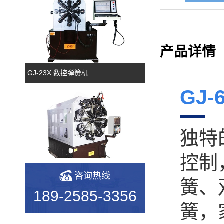
产品详情
GJ-23X 数控弹簧机
GJ-
独特
控制
GJ-50TR 凸轮转线机
咨询热线
簧、
189-2585-3356
簧，