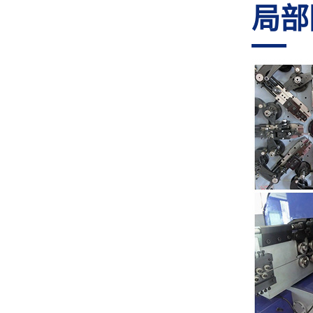
局部
GJ-35G 弹簧机
GJ-80Z 线材成型机