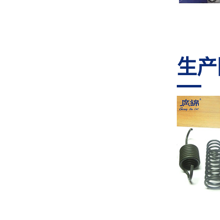
生产
GJ-60TR 凸轮转线机
GJ-45G 弹簧机