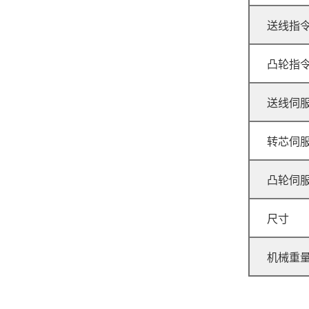
送线指
凸轮指
送线伺
GJ-200A 压簧机
转芯伺
凸轮伺
尺寸
机械重
GJ-40R 无凸轮转线机