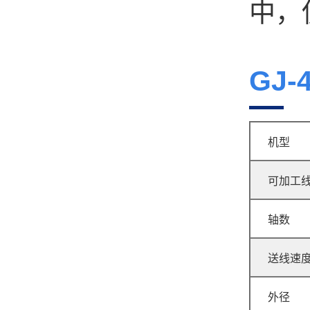
中，
GJ-
GJ-60R 无凸轮弹簧机
机型
可加工
轴数
送线速
GJ-80R 无凸轮弹簧机
外径