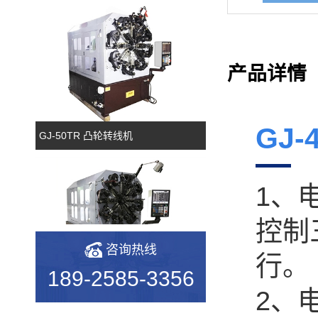
产品详情
GJ-
GJ-50TR 凸轮转线机
1、
控制
咨询热线
行。
189-2585-3356
GJ-35TR 凸轮转线机
2、