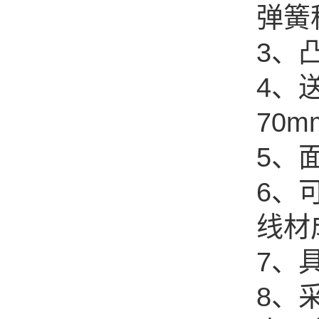
弹簧
3、
4、
70m
GJ-16A 压簧机
5、
6、
线材
7、
GJ-8 压簧机
8、