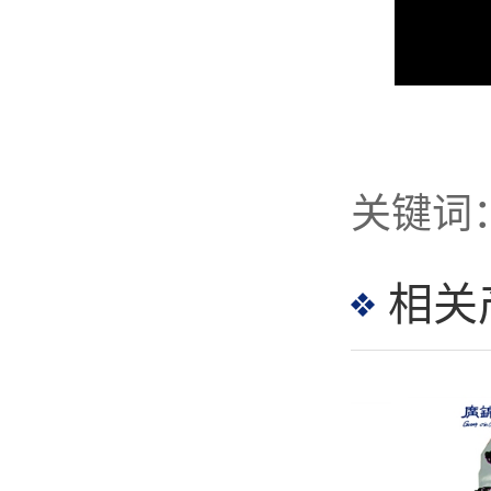
GJ-60R 转线机
相关
GJ-23X 数控弹簧机