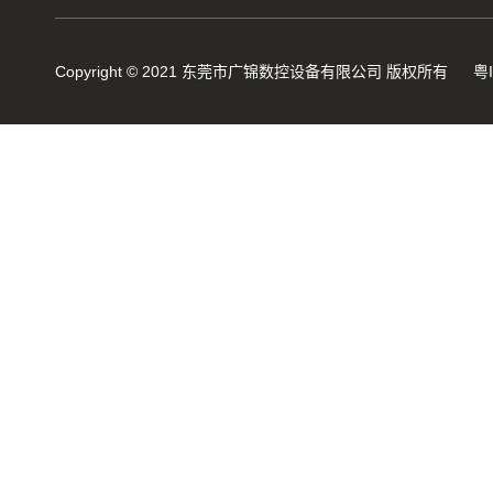
数控弹簧机是如何编程序的？
Copyright © 2021 东莞市广锦数控设备有限公司 版权所有
粤
2019年度无凸轮弹簧机十大品...
机械行业的宠儿——弹簧机
弹簧机未来走向与趋势
爆竹一响，黄金万两，广锦今...
如何使弹簧机的使用寿命更长...
广锦数控设备厂家调机师深受...