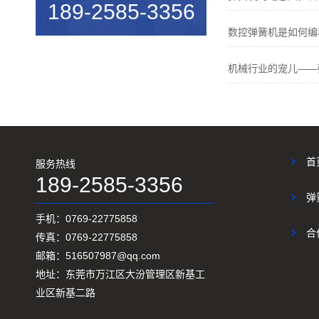
189-2585-3356
机械行业的宠儿——弹簧机
数控弹簧机是如何编
弹簧机未来走向与趋势
机械行业的宠儿——
爆竹一响，黄金万两，广锦今...
如何使弹簧机的使用寿命更长...
广锦数控设备厂家调机师深受...
首
服务热线
新手调试压簧机时要会什么技...
189-2585-3356
小小的弹簧，我们要做好真的...
弹
手机：0769-22775858
弹簧基础知识
合
传真：0769-22775858
弹簧机的保养方法
邮箱：516507987@qq.com
地址：东莞市万江区大汾管理区新基工
弹簧机的动态图，看懂弹簧的...
业区新基二路
弹簧机是由那些部分组成的？