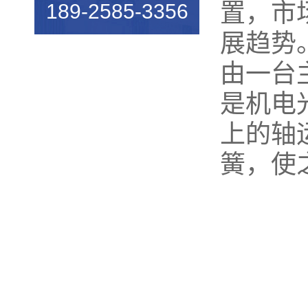
置，市
189-2585-3356
机械行业的宠儿——弹簧机
展趋势
弹簧机未来走向与趋势
由一台
爆竹一响，黄金万两，广锦今...
是机电
如何使弹簧机的使用寿命更长...
上的轴
广锦数控设备厂家调机师深受...
簧，使
新手调试压簧机时要会什么技...
小小的弹簧，我们要做好真的...
弹簧基础知识
弹簧机的保养方法
弹簧机的动态图，看懂弹簧的...
弹簧机是由那些部分组成的？