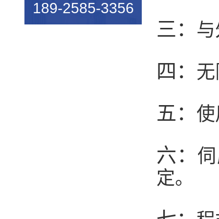
189-2585-3356
机械行业的宠儿——弹簧机
三：
与
弹簧机未来走向与趋势
爆竹一响，黄金万两，广锦今...
四：
无
如何使弹簧机的使用寿命更长...
广锦数控设备厂家调机师深受...
五：
使
新手调试压簧机时要会什么技...
小小的弹簧，我们要做好真的...
六：
伺
弹簧基础知识
定。
弹簧机的保养方法
弹簧机的动态图，看懂弹簧的...
弹簧机是由那些部分组成的？