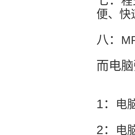
七：
程
数控弹簧机是如何编程序的？
便、快
2019年度无凸轮弹簧机十大品...
机械行业的宠儿——弹簧机
八：
M
弹簧机未来走向与趋势
爆竹一响，黄金万两，广锦今...
而电脑
如何使弹簧机的使用寿命更长...
广锦数控设备厂家调机师深受...
1：
电
2：
电