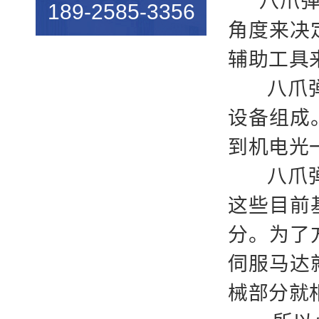
八爪弹簧
189-2585-3356
机械行业的宠儿——弹簧机
角度来决
弹簧机未来走向与趋势
辅助工具
爆竹一响，黄金万两，广锦今...
八爪
如何使弹簧机的使用寿命更长...
设备组成
广锦数控设备厂家调机师深受...
到机电光
新手调试压簧机时要会什么技...
八爪
小小的弹簧，我们要做好真的...
这些目前
弹簧基础知识
分。为了
弹簧机的保养方法
伺服马达
弹簧机的动态图，看懂弹簧的...
械部分就
弹簧机是由那些部分组成的？