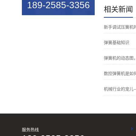
189-2585-3356
相关新闻
机械行业的宠儿——弹簧机
弹簧机未来走向与趋势
新手调试压簧机
爆竹一响，黄金万两，广锦今...
弹簧基础知识
如何使弹簧机的使用寿命更长...
广锦数控设备厂家调机师深受...
弹簧机的动态图
新手调试压簧机时要会什么技...
数控弹簧机是如
小小的弹簧，我们要做好真的...
机械行业的宠儿
弹簧基础知识
弹簧机的保养方法
弹簧机的动态图，看懂弹簧的...
服务热线
弹簧机是由那些部分组成的？