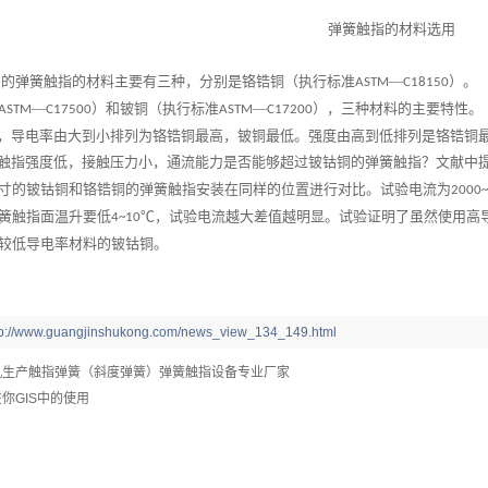
弹簧触指的材料选用
用的弹簧触指的材料主要有三种，分别是铬锆铜（执行标准
—
）。
ASTM
C18150
—
）和铍铜（执行标准
—
），三种材料的主要特性。
ASTM
C17500
ASTM
C17200
导电率由大到小排列为铬锆铜最高，铍铜最低。强度由高到低排列是铬锆铜最
指强度低，接触压力小，通流能力是否能够超过铍钴铜的弹簧触指？文献中
寸的铍钴铜和铬锆铜的弹簧触指安装在同样的位置进行对比。试验电流为
2000
簧触指面温升要低
℃，试验电流越大差值越明显。试验证明了虽然使用高
4~10
较低导电率材料的铍钴铜。
tp://www.guangjinshukong.com/news_view_134_149.html
机生产触指弹簧（斜度弹簧）弹簧触指设备专业厂家
你GIS中的使用