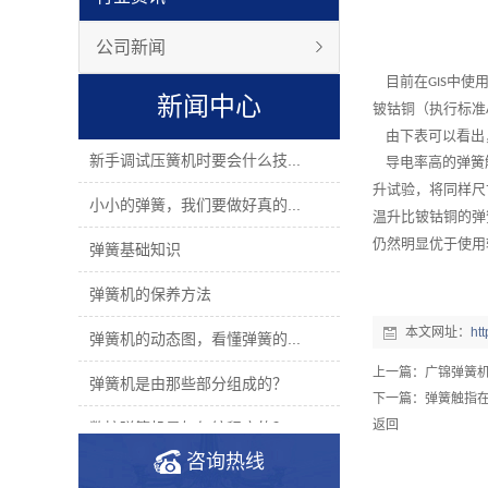
公司新闻
目前在
中使
GIS
新闻中心
铍钴铜（执行标准
由下表可以看出，
新手调试压簧机时要会什么技...
导电率高的弹簧触
升试验，将同样尺
小小的弹簧，我们要做好真的...
温升比铍钴铜的弹
仍然明显优于使用
弹簧基础知识
弹簧机的保养方法
本文网址：
ht
弹簧机的动态图，看懂弹簧的...
上一篇：
广锦弹簧
弹簧机是由那些部分组成的？
下一篇：
弹簧触指在
返回
数控弹簧机是如何编程序的？
咨询热线
2019年度无凸轮弹簧机十大品...