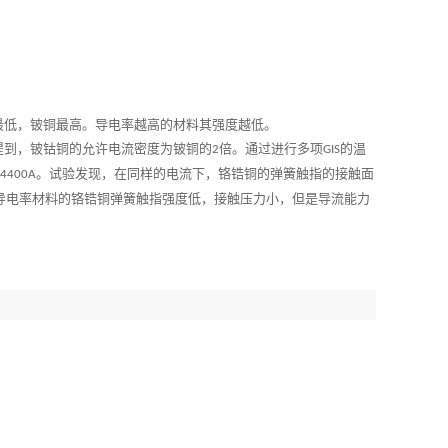
低，铍铜最高。导电率越高的材料其强度越低。
提到，铍钴铜的允许电流密度为铍铜的
倍。通过进行多项
的温
2
GIS
。试验发现，在同样的电流下，铬锆铜的弹簧触指的接触面
~4400A
导电率材料的铬锆铜弹簧触指强度低，接触压力小，但是导流能力