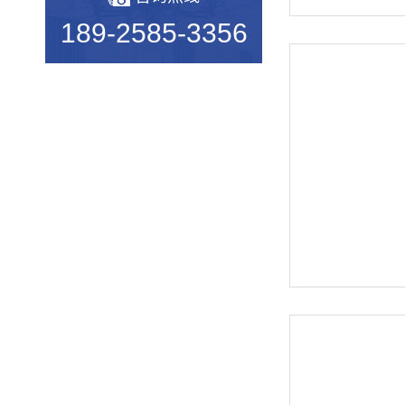
2019年度无凸轮弹簧机十大品...
189-2585-3356
机械行业的宠儿——弹簧机
弹簧机未来走向与趋势
爆竹一响，黄金万两，广锦今...
如何使弹簧机的使用寿命更长...
广锦数控设备厂家调机师深受...
新手调试压簧机时要会什么技...
小小的弹簧，我们要做好真的...
弹簧基础知识
弹簧机的保养方法
弹簧机的动态图，看懂弹簧的...