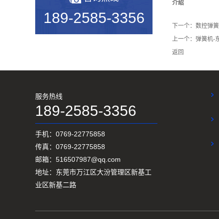
2019年度无凸轮弹簧机十大品...
介绍
189-2585-3356
机械行业的宠儿——弹簧机
下一个：
数控弹簧
上一个：
弹簧机-
弹簧机未来走向与趋势
返回
爆竹一响，黄金万两，广锦今...
如何使弹簧机的使用寿命更长...
服务热线
广锦数控设备厂家调机师深受...
189-2585-3356
新手调试压簧机时要会什么技...
手机：0769-22775858
小小的弹簧，我们要做好真的...
传真：0769-22775858
邮箱：516507987@qq.com
弹簧基础知识
地址：东莞市万江区大汾管理区新基工
弹簧机的保养方法
业区新基二路
弹簧机的动态图，看懂弹簧的...