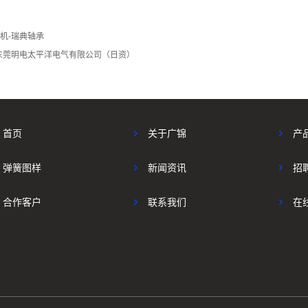
机-瑞典轴承
东莞明电太平洋电气有限公司（日资）
首页
关于广锦
产
弹簧图样
新闻资讯
招
合作客户
联系我们
在