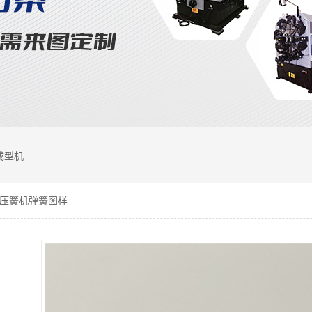
成型机
0A 压簧机弹簧图样