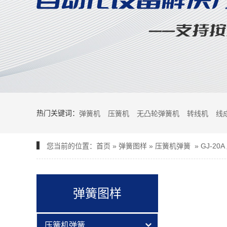
热门关键词：
弹簧机
压簧机
无凸轮弹簧机
转线机
线
您当前的位置：
首页
»
弹簧图样
»
压簧机弹簧
»
GJ-2
弹簧图样
压簧机弹簧