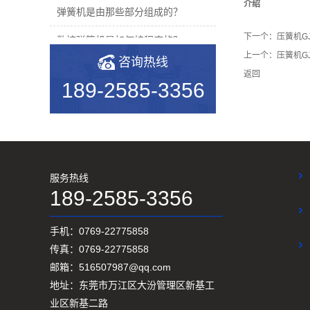
介绍
弹簧机是由那些部分组成的？
下一个：
压簧机GJ
数控弹簧机是如何编程序的？
上一个：
压簧机GJ
咨询热线
2019年度无凸轮弹簧机十大品...
返回
189-2585-3356
机械行业的宠儿——弹簧机
弹簧机未来走向与趋势
爆竹一响，黄金万两，广锦今...
服务热线
如何使弹簧机的使用寿命更长...
189-2585-3356
广锦数控设备厂家调机师深受...
手机：0769-22775858
新手调试压簧机时要会什么技...
传真：0769-22775858
邮箱：516507987@qq.com
小小的弹簧，我们要做好真的...
地址：东莞市万江区大汾管理区新基工
弹簧基础知识
业区新基二路