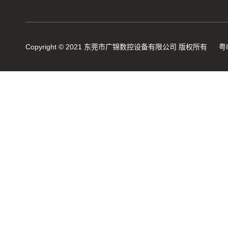
弹簧机的保养方法
弹簧机的动态图，看懂弹簧的...
Copyright © 2021 东莞市广锦数控设备有限公司 版权所有
粤
弹簧机是由那些部分组成的？
数控弹簧机是如何编程序的？
2019年度无凸轮弹簧机十大品...
机械行业的宠儿——弹簧机
弹簧机未来走向与趋势
爆竹一响，黄金万两，广锦今...
如何使弹簧机的使用寿命更长...
广锦数控设备厂家调机师深受...