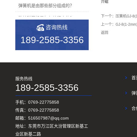
介绍
弹簧机是由那些部分组成的？
下一个：
压簧机GJ-8(
数控弹簧机是如何编程序的？
上一个：
GJ-8(1-2
咨询热线
2019年度无凸轮弹簧机十大品...
返回
189-2585-3356
机械行业的宠儿——弹簧机
弹簧机未来走向与趋势
爆竹一响，黄金万两，广锦今...
首
服务热线
如何使弹簧机的使用寿命更长...
189-2585-3356
弹
广锦数控设备厂家调机师深受...
手机：0769-22775858
新手调试压簧机时要会什么技...
合
传真：0769-22775858
邮箱：516507987@qq.com
小小的弹簧，我们要做好真的...
地址：东莞市万江区大汾管理区新基工
弹簧基础知识
业区新基二路