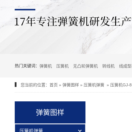
热门关键词：
弹簧机
压簧机
无凸轮弹簧机
转线机
线成型
您当前的位置：
首页
»
弹簧图样
»
压簧机弹簧
»
压簧机GJ-8
弹簧图样
压簧机弹簧