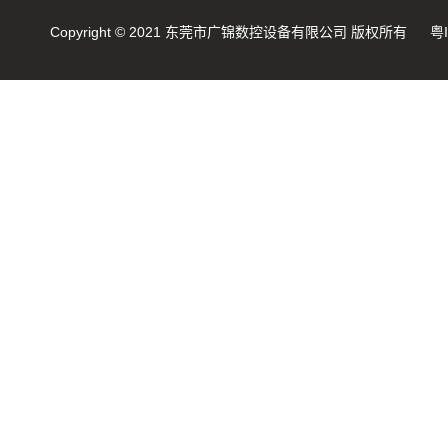
弹簧机是由那些部分组成的？
Copyright © 2021 东莞市广锦数控设备有限公司 版权所有
粤
数控弹簧机是如何编程序的？
2019年度无凸轮弹簧机十大品...
机械行业的宠儿——弹簧机
弹簧机未来走向与趋势
爆竹一响，黄金万两，广锦今...
如何使弹簧机的使用寿命更长...
广锦数控设备厂家调机师深受...