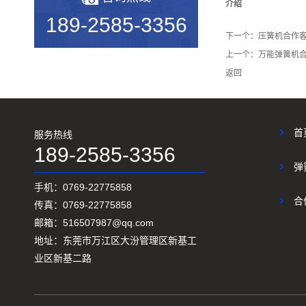
2019年度无凸轮弹簧机十大品...
介绍
189-2585-3356
机械行业的宠儿——弹簧机
下一个：
压簧机合作
上一个：
万能弹簧机
弹簧机未来走向与趋势
返回
爆竹一响，黄金万两，广锦今...
如何使弹簧机的使用寿命更长...
首
服务热线
广锦数控设备厂家调机师深受...
189-2585-3356
弹
新手调试压簧机时要会什么技...
手机：0769-22775858
小小的弹簧，我们要做好真的...
合
传真：0769-22775858
邮箱：516507987@qq.com
弹簧基础知识
地址：东莞市万江区大汾管理区新基工
弹簧机的保养方法
业区新基二路
弹簧机的动态图，看懂弹簧的...