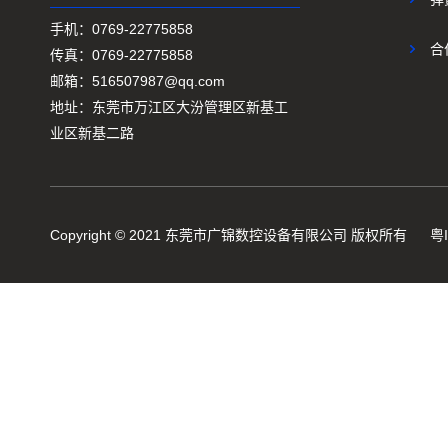
手机：0769-22775858
合
传真：0769-22775858
邮箱：516507987@qq.com
地址：东莞市万江区大汾管理区新基工
业区新基二路
Copyright © 2021 东莞市广锦数控设备有限公司 版权所有
粤